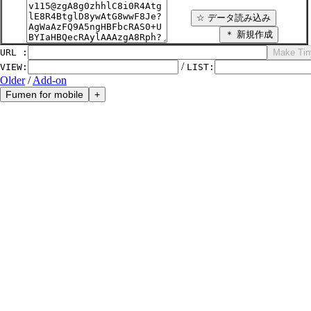
URL :
/
VIEW
:
LIST
:
Older
/
Add-on