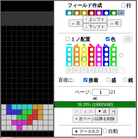
フィールド作成
行
ミノ配置
色
直後に:
接着
盛
鏡
ページ:
/21
≪
自動