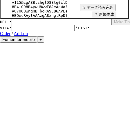
URL :
/
VIEW
:
LIST
:
Older
/
Add-on