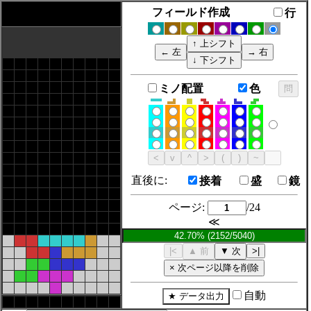
フィールド作成
行
ミノ配置
色
直後に:
接着
盛
鏡
ページ:
/24
≪
自動