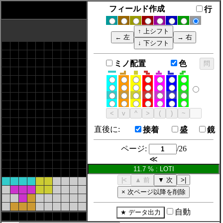
フィールド作成
行
ミノ配置
色
直後に:
接着
盛
鏡
ページ:
/26
≪
自動