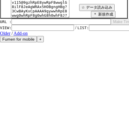
URL :
/
VIEW
:
LIST
:
Older
/
Add-on